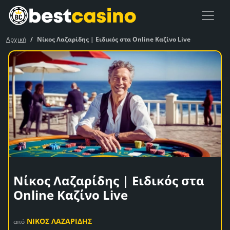
Αρχική
Νίκος Λαζαρίδης | Ειδικός στα Online Καζίνο Live
Νίκος Λαζαρίδης | Ειδικός στα
Online Καζίνο Live
ΝΙΚΟΣ ΛΑΖΑΡΙΔΗΣ
από