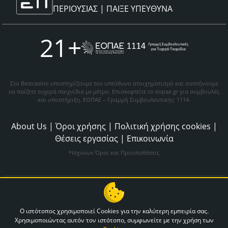
ΠΕΡΙΟΥΣΙΑΣ |
ΠΑΙΞΕ ΥΠΕΥΘΥΝΑ
21+
Στο Bestcasino υποστηρίζουμε τον υπεύθυνο στοιχηματισμό και συστήνουμε
να παίζετε τυχερά παιχνίδια με μέτρο. Eπισκεφτείτε το eopae.gr για συμβουλές
και υποστήριξη. ΕΟΠΑΕ – Γραμμή Συμβουλευτικής: 1114.
About Us
|
Όροι χρήσης
|
Πολιτική χρήσης cookies
|
Θέσεις εργασίας
|
Επικοινωνία
*Ισχύουν Όροι και Προϋποθέσεις
Σχεδιασμός ιστοτόπου:
Digital Winners
Ανάπτυξη & Φιλοξενία Ιστοτόπου:
Digital Winners
Ο ιστότοπος χρησιμοποιεί Cookies για την καλύτερη εμπειρία σας.
2019 - 2026 © Copyright
bestcasino.gr
Χρησιμοποιώντας αυτόν τον ιστότοπο, συμφωνείτε με την χρήση των