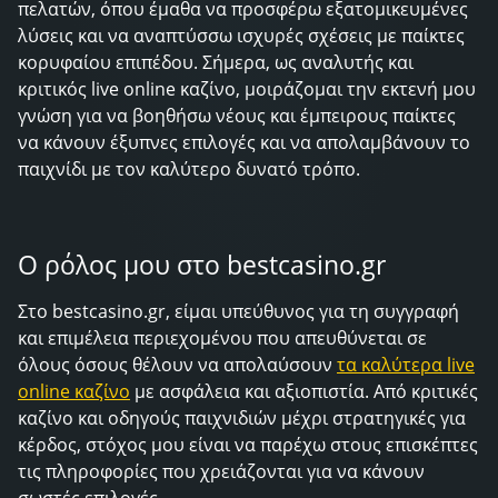
πελατών, όπου έμαθα να προσφέρω εξατομικευμένες
λύσεις και να αναπτύσσω ισχυρές σχέσεις με παίκτες
κορυφαίου επιπέδου. Σήμερα, ως αναλυτής και
κριτικός live online καζίνο, μοιράζομαι την εκτενή μου
γνώση για να βοηθήσω νέους και έμπειρους παίκτες
να κάνουν έξυπνες επιλογές και να απολαμβάνουν το
παιχνίδι με τον καλύτερο δυνατό τρόπο.
Ο ρόλος μου στο bestcasino.gr
Στο bestcasino.gr, είμαι υπεύθυνος για τη συγγραφή
και επιμέλεια περιεχομένου που απευθύνεται σε
όλους όσους θέλουν να απολαύσουν
τα καλύτερα live
online καζίνο
με ασφάλεια και αξιοπιστία. Από κριτικές
καζίνο και οδηγούς παιχνιδιών μέχρι στρατηγικές για
κέρδος, στόχος μου είναι να παρέχω στους επισκέπτες
τις πληροφορίες που χρειάζονται για να κάνουν