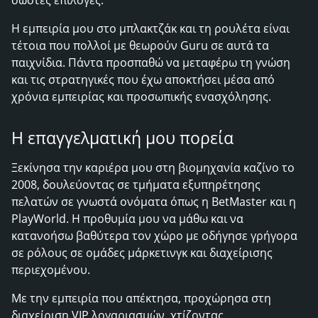
σωστές επιλογές.
Η εμπειρία μου στο μπλακτζάκ και τη ρουλέτα είναι
τέτοια που πολλοί με θεωρούν Guru σε αυτά τα
παιχνίδια. Πάντα προσπαθώ να μεταφέρω τη γνώση
και τις στρατηγικές που έχω αποκτήσει μέσα από
χρόνια εμπειρίας και προσωπικής ενασχόλησης.
Η επαγγελματική μου πορεία
Ξεκίνησα την καριέρα μου στη βιομηχανία καζίνο το
2008, δουλεύοντας σε τμήματα εξυπηρέτησης
πελατών σε γνωστά ονόματα όπως η BetMaster και η
PlayWorld. Η προθυμία μου να μάθω και να
κατανοήσω βαθύτερα τον χώρο με οδήγησε γρήγορα
σε ρόλους σε ομάδες μάρκετινγκ και διαχείρισης
περιεχομένου.
Με την εμπειρία που απέκτησα, προχώρησα στη
διαχείριση VIP λογαριασμών, χτίζοντας