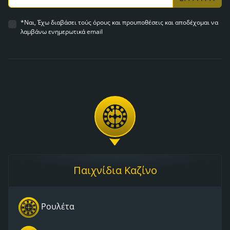
*Ναι, Έχω διαβάσει τούς όρους και προυποθέσεις και αποδέχομαι να
λαμβάνω ενημερωτικά email
Παιχνίδια Καζίνο
Ρουλέτα