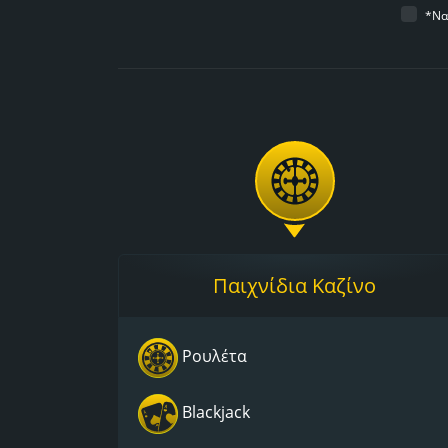
*Να
Παιχνίδια Καζίνο
Ρουλέτα
Blackjack