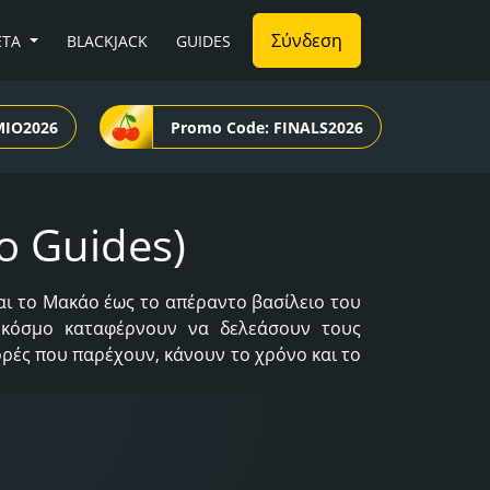
Σύνδεση
ΕΤΑ
BLACKJACK
GUIDES
MIO2026
Promo Code: FINALS2026
o Guides)
και το Μακάο έως το απέραντο βασίλειο του
ν κόσμο καταφέρνουν να δελεάσουν τους
φορές που παρέχουν, κάνουν το χρόνο και το