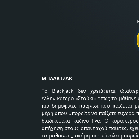
ΜΠΛΑΚΤΖΑΚ
To Blackjack δεν χρειάζεται ιδιαίτ
ελληνικότερο «Στούκι» όπως το μάθανε οι
πιο δημοφιλές παιχνίδι που παίζεται μ
μέρη όπου μπορείτε να παίξετε τυχερά παι
διαδικτυακά καζίνο live. Ο κυριότερο
απήχηση στους απανταχού παίκτες, έχει
το μαθαίνεις, ακόμη πιο εύκολα μπορείς