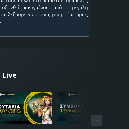
με τόσα πολλά στο διαδίκτυο, οι παίκτες
ισθανθείς «πνιγμένος» από τη μεγάλη
α επιλέξουμε για εσένα, μπορούμε όμως
.
 Live