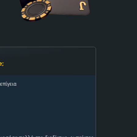
e;
επίγεια