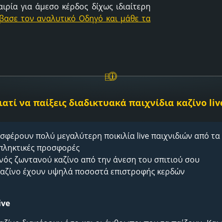
ιρία για άμεσο κέρδος δίχως ιδιαίτερη
βασε τον αναλυτικό Οδηγό και μάθε τα
ιατί να παίξεις διαδικτυακά παιχνίδια καζίνο liv
σφέρουν πολύ μεγαλύτερη ποικιλία live παιχνιδιών από τα 
κπληκτικές προσφορές
νός ζωντανού καζίνο από την άνεση του σπιτιού σου
 καζίνο έχουν υψηλά ποσοστά επιστροφής κερδών
ive