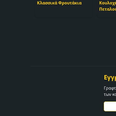
Κλασσικά Φρουτάκια
Κουλοχ
Πεταλο
Εγγ
Γραφτ
των κα