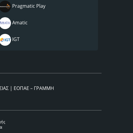
Pragmatic Play
Amatic
IGT
ΣΙΑΣ |
ΕΟΠΑΕ – ΓΡΑΜΜΗ