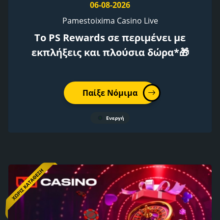
06-08-2026
Pamestoixima Casino Live
Το PS Rewards σε περιμένει με
εκπλήξεις και πλούσια δώρα*🎁
Παίξε Νόμιμα
Ενεργή