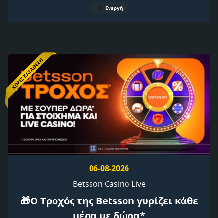
Ενεργή
06-08-2026
Betsson Casino Live
🎁Ο Τροχός της Betsson γυρίζει κάθε
μέρα με δώρα*