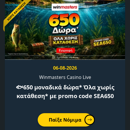
06-08-2026
Winmasters Casino Live
🐟650 μοναδικά δώρα* Όλα χωρίς
κατάθεση* με promo code SEA650
Παίξε Νόμιμα