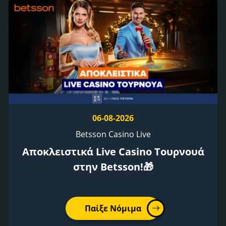
06-08-2026
Betsson Casino Live
Aποκλειστικά Live Casino Τουρνουά
στην Betsson!🎁
Παίξε Νόμιμα