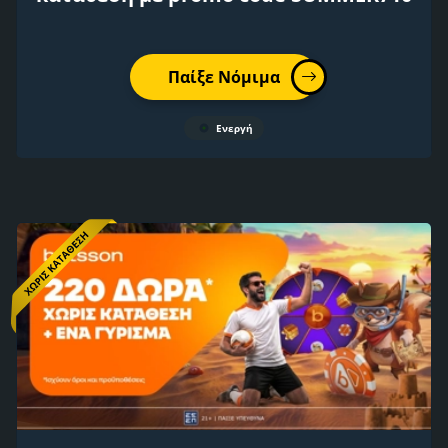
Παίξε Νόμιμα
Ενεργή