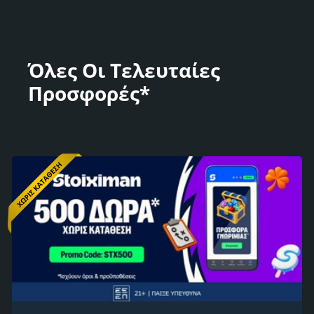
Όλες Οι Τελευταίες
Προσφορές*