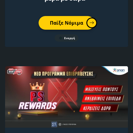
Παίξε Νόμιμα
Ενεργή