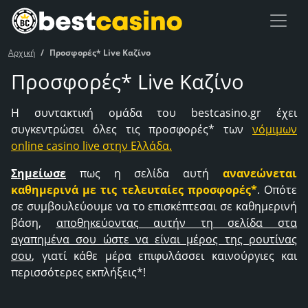
Αρχική
Προσφορές* Live Καζίνο
Προσφορές* Live Καζίνο
Η συντακτική ομάδα του bestcasino.gr έχει
συγκεντρώσει όλες τις προσφορές* των
νόμιμων
online casino live στην Ελλάδα.
Σημείωσε
πως η σελίδα αυτή
ανανεώνεται
καθημερινά με τις τελευταίες προσφορές*
. Οπότε
σε συμβουλεύουμε να το επισκέπτεσαι σε καθημερινή
βάση,
αποθηκεύοντας αυτήν τη σελίδα στα
αγαπημένα σου ώστε να είναι μέρος της ρουτίνας
σου
, γιατί κάθε μέρα επιφυλάσσει καινούργιες και
περισσότερες εκπλήξεις*!