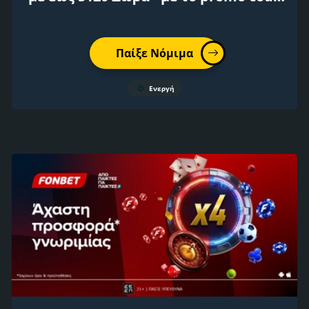
SUMMER5000!
Παίξε Νόμιμα
Ενεργή