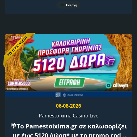
Ενεργή
06-08-2026
Pamestoixima Casino Live
🌴To Pamestoixima.gr σε καλωσορίζει
με έως 5120 Δώρα* με το promo code