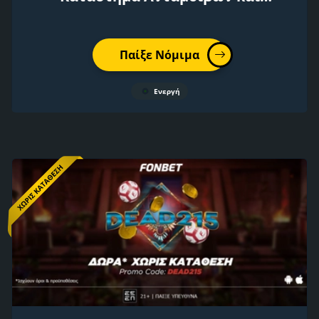
αναβαθμίζει την εμπειρία του
παιχνιδιού
Παίξε Νόμιμα
Ενεργή