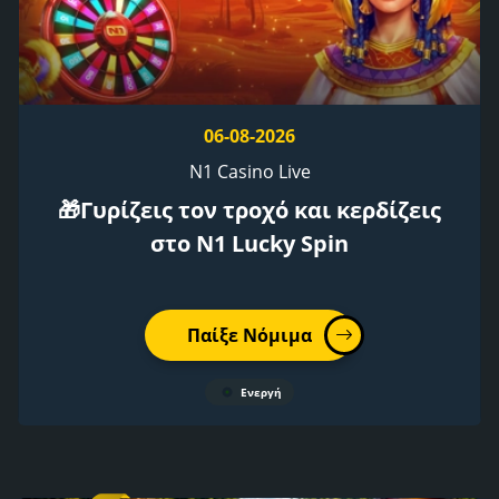
06-08-2026
N1 Casino Live
🎁Γυρίζεις τον τροχό και κερδίζεις
στο N1 Lucky Spin
Παίξε Νόμιμα
Ενεργή