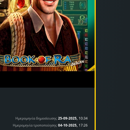
Ημερομηνία δημοσίευσης
25-09-2025,
10:34
Ημερομηνία τροποποίησης
04-10-2025,
17:26