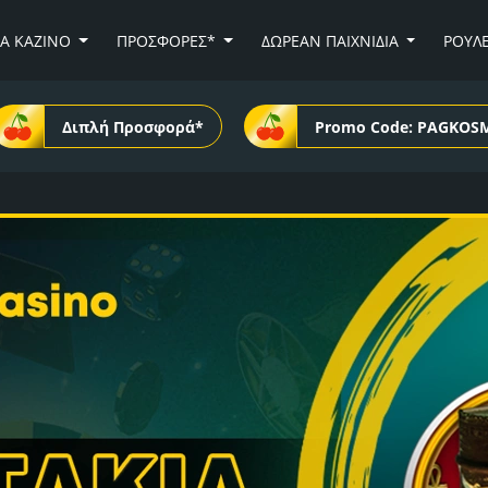
Α ΚΑΖΙΝΟ
ΠΡΟΣΦΟΡΕΣ*
ΔΩΡΕΑΝ ΠΑΙΧΝΙΔΙΑ
ΡΟΥΛ
Διπλή Προσφορά*
Promo Code: PAGKOS