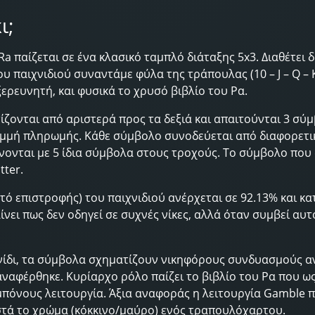
ι;
Ra παίζεται σε ένα κλασικό ταμπλό διάταξης 5x3. Διαθέτει δ
 παιχνιδιού συναντάμε φύλα της τράπουλας (10 – J – Q – 
ερευνητή, και φυσικά το χρυσό βιβλίο του Ρα.
ζονται από αριστερά προς τα δεξιά και απαιτούνται 3 σύ
ραμμή πληρωμής. Κάθε σύμβολο συνοδεύεται από διαφορετικ
νονται με 5 ίδια σύμβολα στους τροχούς. Το σύμβολο που 
tter.
ό επιστροφής) του παιχνιδιού ανέρχεται σε 92.13% και κα
αίνει πως δεν οδηγεί σε συχνές νίκες, αλλά όταν συμβεί αυτ
νίδι, τα σύμβολα σχηματίζουν νικηφόρους συνδυασμούς α
αφέρθηκε. Κυρίαρχο ρόλο παίζει το βιβλίο του Ρα που ως
 μπόνους λειτουργία. Άξια αναφοράς η λειτουργία Gamble π
στά το χρώμα (κόκκινο/μαύρο) ενός τραπουλόχαρτου.