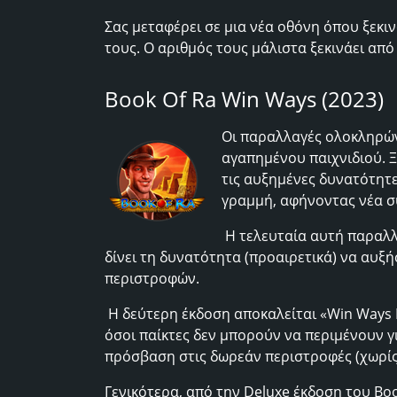
Σας μεταφέρει σε μια νέα οθόνη όπου ξεκ
τους. Ο αριθμός τους μάλιστα ξεκινάει απ
Book Of Ra Win Ways (2023)
Οι παραλλαγές ολοκληρώνο
αγαπημένου παιχνιδιού. Ξ
τις αυξημένες δυνατότητε
γραμμή, αφήνοντας νέα σύ
Η τελευταία αυτή παραλλα
δίνει τη δυνατότητα (προαιρετικά) να αυξ
περιστροφών.
Η δεύτερη έκδοση αποκαλείται «Win Ways B
όσοι παίκτες δεν μπορούν να περιμένουν 
πρόσβαση στις δωρεάν περιστροφές (χωρίς
Γενικότερα, από την Deluxe έκδοση του Boo