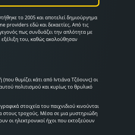
υστήθηκε το 2005 και αποτελεί δημιούργημα
 providers εδώ και δεκαετίες. Από τις
 γεγονός πως συνδυάζει την απλότητα με
τα εξέλιξη του, καθώς ακολούθησαν
 (που θυμίζει κάτι από Ιντιάνα Τζόουνς) οι
υτού πολιτισμού και κυρίως το θρυλικό
 γραφικά στοιχεία του παιχνιδιού κινούνται
α στους τροχούς. Μέσα σε μια μυστηριώδη
ουν οι ηλεκτρονικοί ήχοι που εκτοξεύουν