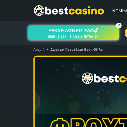
ΝΟΜΙΜ
ΞΕΚΛΕΙΔΩΝΕΙΣ ΕΔΩ🔓
ΕΕΕΠ | 21+ | ΠΑΙΞΕ ΥΠΕΥΘΥΝΑ
Αρχική
Δωρεαν Φρουτάκια Book Of Ra