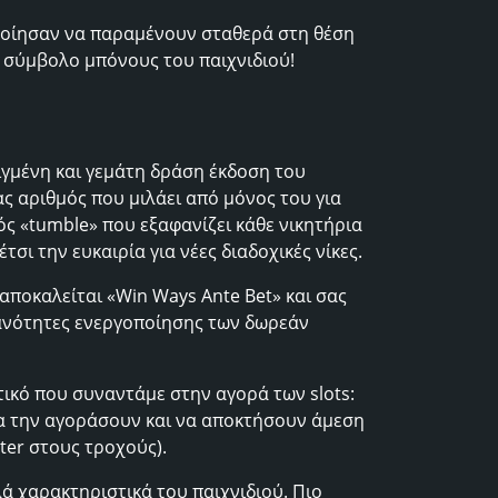
οποίησαν να παραμένουν σταθερά στη θέση
ο σύμβολο μπόνους του παιχνιδιού!
ιγμένη και γεμάτη δράση έκδοση του
ς αριθμός που μιλάει από μόνος του για
ς «tumble» που εξαφανίζει κάθε νικητήρια
ι την ευκαιρία για νέες διαδοχικές νίκες.
αποκαλείται «Win Ways Ante Bet» και σας
θανότητες ενεργοποίησης των δωρεάν
ικό που συναντάμε στην αγορά των slots:
να την αγοράσουν και να αποκτήσουν άμεση
ter στους τροχούς).
λά χαρακτηριστικά του παιχνιδιού. Πιο