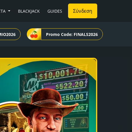
Σύνδεση
ΕΤΑ
BLACKJACK
GUIDES
MIO2026
Promo Code: FINALS2026