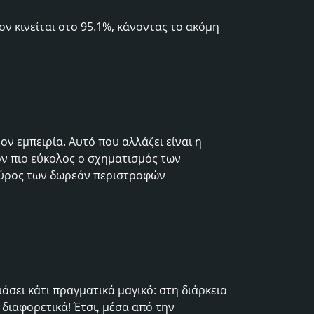
ν κινείται στο 95.1%, κάνοντας το ακόμη
ν εμπειρία. Αυτό που αλλάζει είναι η
ον πιο εύκολος ο σχηματισμός των
 γύρος των δωρεάν περιστροφών
άσει κάτι πραγματικά μαγικό: στη διάρκεια
 διαφορετικά! Έτσι, μέσα από την