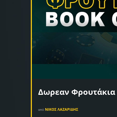
Δωρεαν Φρουτάκια 
ΝΙΚΟΣ ΛΑΖΑΡΙΔΗΣ
από