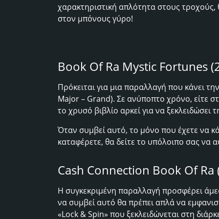
χαρακτηριστική απλότητα στους τροχούς, θα
στον μπόνους γύρο!
Book Of Ra Mystic Fortunes (
Πρόκειται για μια παραλλαγή που κάνει τη
Major – Grand). Σε ανύποπτο χρόνο, είτε στ
το χρυσό βιβλίο αρκεί για να ξεκλειδώσει τ
Όταν συμβεί αυτό, το μόνο που έχετε να κά
καταφέρετε, θα δείτε το υπόλοιπο σας να 
Cash Connection Book Of Ra 
Η συγκεκριμένη παραλλαγή προσφέρει άμεσ
να συμβεί αυτό θα πρέπει απλά να εμφανισ
«Lock & Spin» που ξεκλειδώνεται στη διάρ