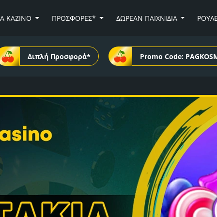
Α ΚΑΖΙΝΟ
ΠΡΟΣΦΟΡΕΣ*
ΔΩΡΕΑΝ ΠΑΙΧΝΙΔΙΑ
ΡΟΥΛ
Διπλή Προσφορά*
Promo Code: PAGKOS