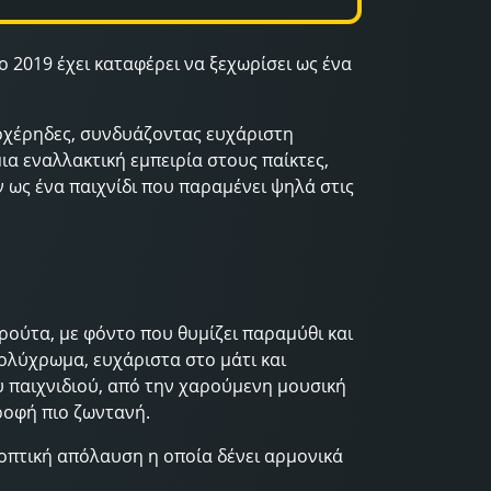
 2019 έχει καταφέρει να ξεχωρίσει ως ένα
οχέρηδες, συνδυάζοντας ευχάριστη
α εναλλακτική εμπειρία στους παίκτες,
 ως ένα παιχνίδι που παραμένει ψηλά στις
ούτα, με φόντο που θυμίζει παραμύθι και
πολύχρωμα, ευχάριστα στο μάτι και
 παιχνιδιού, από την χαρούμενη μουσική
τροφή πιο ζωντανή.
οπτική απόλαυση η οποία δένει αρμονικά