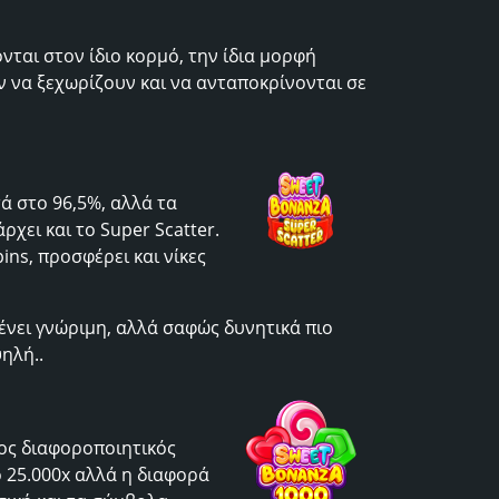
νται στον ίδιο κορμό, την ίδια μορφή
ν να ξεχωρίζουν και να ανταποκρίνονται σε
ά στο 96,5%, αλλά τα
χει και το Super Scatter.
ins, προσφέρει και νίκες
ένει γνώριμη, αλλά σαφώς δυνητικά πιο
ηλή..
λος διαφοροποιητικός
ο 25.000x αλλά η διαφορά