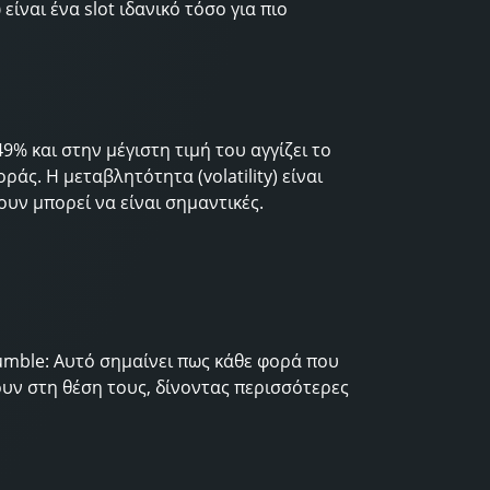
ίναι ένα slot ιδανικό τόσο για πιο
9% και στην μέγιστη τιμή του αγγίζει το
άς. Η μεταβλητότητα (volatility) είναι
ουν μπορεί να είναι σημαντικές.
Tumble: Αυτό σημαίνει πως κάθε φορά που
υν στη θέση τους, δίνοντας περισσότερες