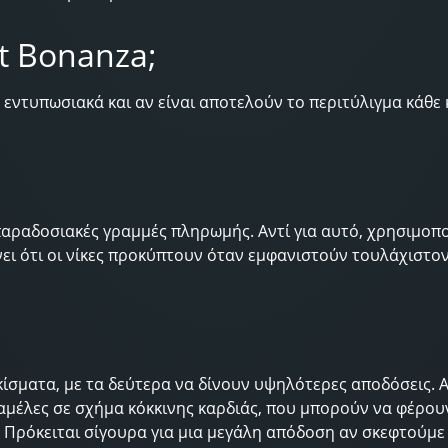
t Bonanza;
ο εντυπωσιακά και αν είναι αποτελούν το περιτύλιγμα κάθε
 παραδοσιακές γραμμές πληρωμής. Αντί για αυτό, χρησιμοπο
νει ότι οι νίκες προκύπτουν όταν εμφανιστούν τουλάχιστον
ίσματα, με τα δεύτερα να δίνουν υψηλότερες αποδόσεις. Αυ
ραμέλες σε σχήμα κόκκινης καρδιάς, που μπορούν να φέρουν
. Πρόκειται σίγουρα για μια μεγάλη απόδοση αν σκεφτούμε ό