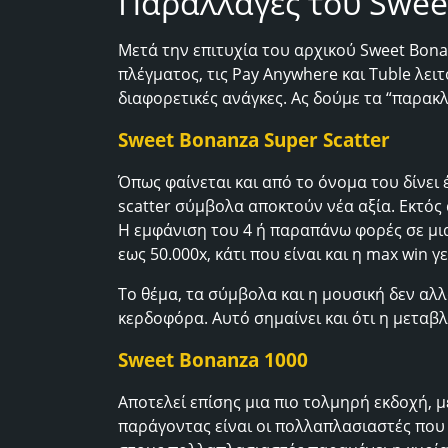
Παραλλαγές του Swee
Μετά την επιτυχία του αρχικού Sweet Bonan
πλέγματος, τις Pay Anywhere και Tuble λε
διαφορετικές ανάγκες. Ας δούμε τα “παρακλ
Sweet Bonanza Super Scatter
Όπως φαίνεται και από το όνομα του δίνει
scatter σύμβολα αποκτούν νέα αξία. Εκτός 
Η εμφάνιση του 4 ή παραπάνω φορές σε μια 
εως 50.000x, κάτι που είναι και η max win γε
Το θέμα, τα σύμβολα και η μουσική δεν αλ
κερδοφόρα. Αυτό σημαίνει και ότι η μετα
Sweet Bonanza 1000
Αποτελεί επίσης μια πιο τολμηρή εκδοχή, 
παράγοντας είναι οι πολλαπλασιαστές που 