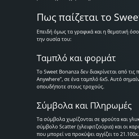
Πως παίζεται το Swee
Επειδή όμως τα γραφικά και η θεματική όσ
την ουσία του:
Ταμπλό και φορμάτ
Το Sweet Bonanza δεν διακρίνεται από τις
Anywhere”, σε ένα ταμπλό 6x5. Αυτό σημαί
οπουδήποτε στους τροχούς.
Σύμβολα και Πληρωμές
Τα σύμβολα χωρίζονται σε φρούτα και γλυκ
σύμβολο Scatter (γλειφιτζούρια) και οι κα
που μπορεί να προκύψει αγγίζει το 21.100x