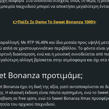
ρχη διαφορά Στα υπόλοιπα στοιχεία, όπως το θέμα, η μουσ
εμπειρία παιχνιδιού μπορεί να αποκτήσει μεγαλύτερη έντ
👉Παίξε Σε Demo Το Sweet Bonanza 1000✨
παραλλαγή. Με RTP 96,48% και ίδια μεσαία προς υψηλή μετ
ού απλά σε χριστουγεννιάτικο περιβάλλον. Το φόντο είναι 
ορτινή διακόσμηση, ενώ και η μουσική συνοδεύεται από πιο
μεγαλύτερη αλλαγή βρίσκεται στην ατμόσφαιρα και όχι στα 
et Bonanza προτιμάμε;
Bonanza έχει τη δική της αξία, γιατί ανταποκρίνεται σε δ
ης. Η κλασική έκδοση είναι πάντα αγαπημένη, ενώ το Sweet 
σβαση σε free spins, ενώ το Sweet Bonanza Xmas προσφέρε
ητεία του αρχικού παιχνιδιού.