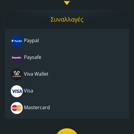
Συναλλαγές
Paypal
Paysafe
Viva Wallet
Visa
Mastercard