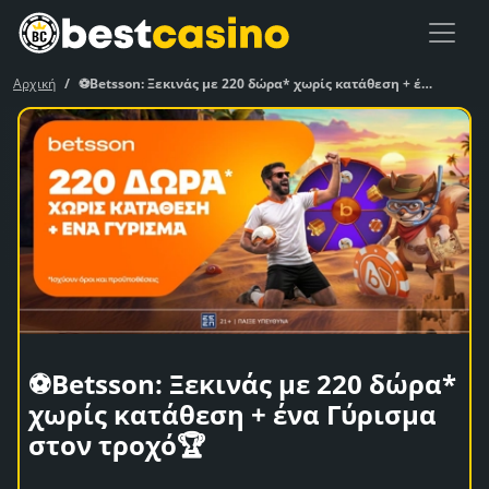
Αρχική
⚽Betsson: Ξεκινάς με 220 δώρα* χωρίς κατάθεση + ένα Γύρισμα στον τροχό🏆
⚽Betsson: Ξεκινάς με 220 δώρα*
χωρίς κατάθεση + ένα Γύρισμα
στον τροχό🏆