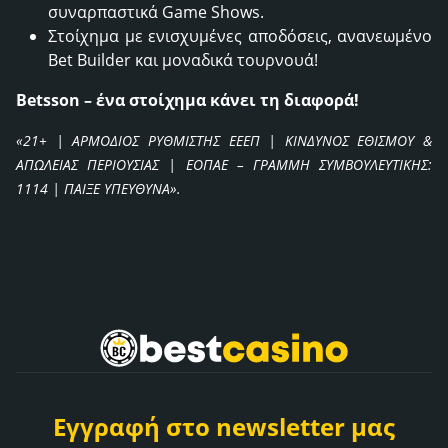
συναρπαστικά Game Shows.
Στοίχημα με ενισχυμένες αποδόσεις, ανανεωμένο
Bet Builder και μοναδικά τουρνουά!
Betsson – ένα στοίχημα κάνει τη διαφορά!
«21+ | ΑΡΜΟΔΙΟΣ ΡΥΘΜΙΣΤΗΣ ΕΕΕΠ | ΚΙΝΔΥΝΟΣ ΕΘΙΣΜΟΥ &
ΑΠΩΛΕΙΑΣ ΠΕΡΙΟΥΣΙΑΣ | ΕΟΠΑΕ – ΓΡΑΜΜΗ ΣΥΜΒΟΥΛΕΥΤΙΚΗΣ:
1114 | ΠΑΙΞΕ ΥΠΕΥΘΥΝΑ».
Εγγραφή στο newsletter μας