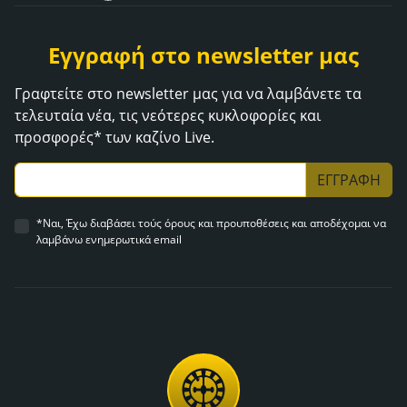
Εγγραφή στο newsletter μας
Γραφτείτε στο newsletter μας για να λαμβάνετε τα
τελευταία νέα, τις νεότερες κυκλοφορίες και
προσφορές* των καζίνο Live.
ΕΓΓΡΑΦΗ
*Ναι, Έχω διαβάσει τούς όρους και προυποθέσεις και αποδέχομαι να
λαμβάνω ενημερωτικά email