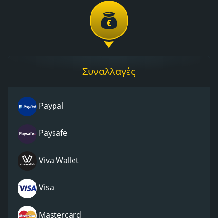
Συναλλαγές
Paypal
Paysafe
Viva Wallet
Visa
Mastercard