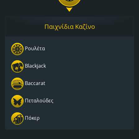
Παιχνίδια Καζίνο
Ρουλέτα
Blackjack
Baccarat
Πεταλούδες
Πόκερ