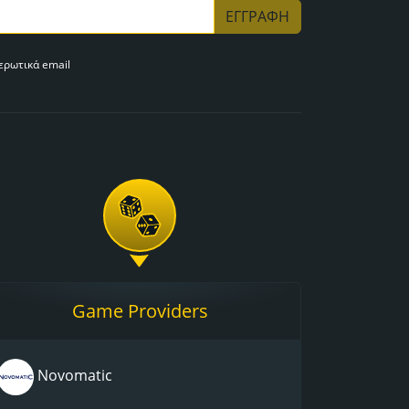
ΕΓΓΡΑΦΗ
ερωτικά email
Game Providers
Novomatic