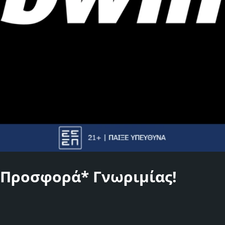
 Προσφορά* Γνωριμίας!