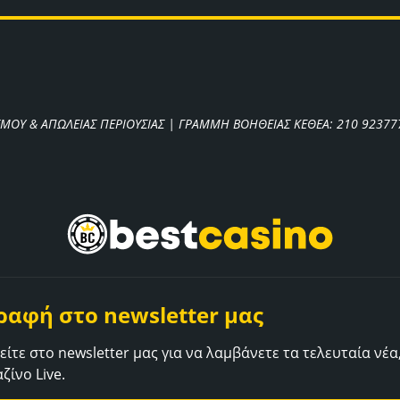
ΣΜΟΥ & ΑΠΩΛΕΙΑΣ ΠΕΡΙΟΥΣΙΑΣ | ΓΡΑΜΜΗ ΒΟΗΘΕΙΑΣ ΚΕΘΕΑ: 210 92377
ραφή στο newsletter μας
είτε στο newsletter μας για να λαμβάνετε τα τελευταία νέ
ζίνο Live.