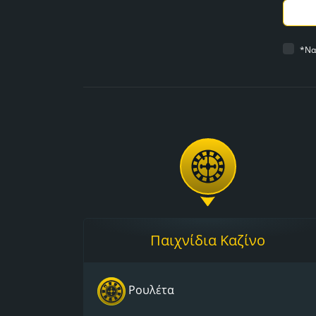
*Να
Παιχνίδια Καζίνο
Ρουλέτα