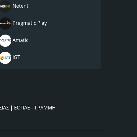
Netent
Pragmatic Play
Amatic
IGT
ΣΙΑΣ |
ΕΟΠΑΕ – ΓΡΑΜΜΗ