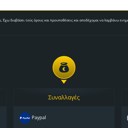
ι, Έχω διαβάσει τούς όρους και προυποθέσεις και αποδέχομαι να λαμβάνω ενημ
Συναλλαγές
Paypal