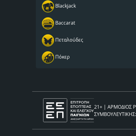
Blackjack
Baccarat
Πεταλούδες
Πόκερ
21+ | ΑΡΜΟΔΙΟΣ 
ΣΥΜΒΟΥΛΕΥΤΙΚΗΣ: