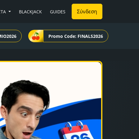
Σύνδεση
ΕΤΑ
BLACKJACK
GUIDES
MIO2026
Promo Code: FINALS2026