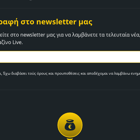
ραφή στο newsletter μας
είτε στο newsletter μας για να λαμβάνετε τα τελευταία νέ
ζίνο Live.
ι, Έχω διαβάσει τούς όρους και προυποθέσεις και αποδέχομαι να λαμβάνω ενημ