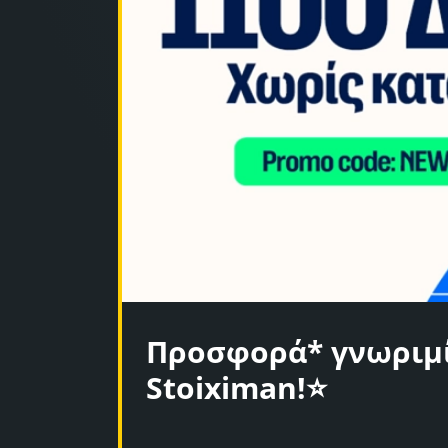
Προσφορά* γνωριμί
Stoiximan!⭐