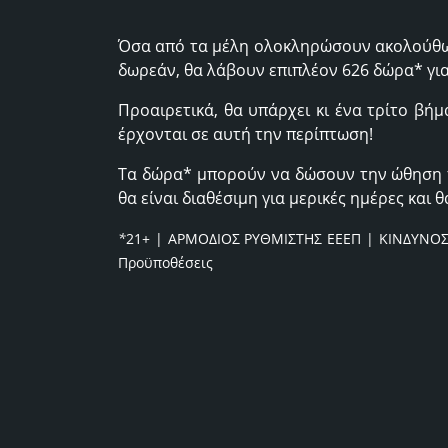
Όσα από τα μέλη ολοκληρώσουν ακολούθως 
δωρεάν, θα λάβουν επιπλέον 626 δώρα* για 
Προαιρετικά, θα υπάρχει κι ένα τρίτο βή
έρχονται σε αυτή την περίπτωση!
Τα δώρα* μπορούν να δώσουν την ώθηση πο
θα είναι διαθέσιμη για μερικές ημέρες και 
*​
21+ | ΑΡΜΟΔΙΟΣ ΡΥΘΜΙΣΤΗΣ ΕΕΕΠ | ΚΙΝΔΥΝΟΣ
Προϋποθέσεις