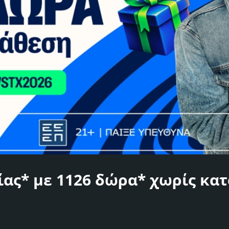
ας* με 1126 δώρα* χωρίς κα