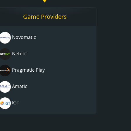
Game Providers
Novomatic
Netent
Pragmatic Play
Amatic
IGT