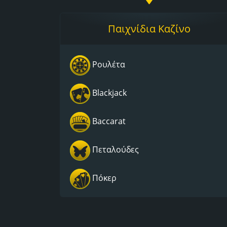
Παιχνίδια Καζίνο
Ρουλέτα
Blackjack
Baccarat
Πεταλούδες
Πόκερ