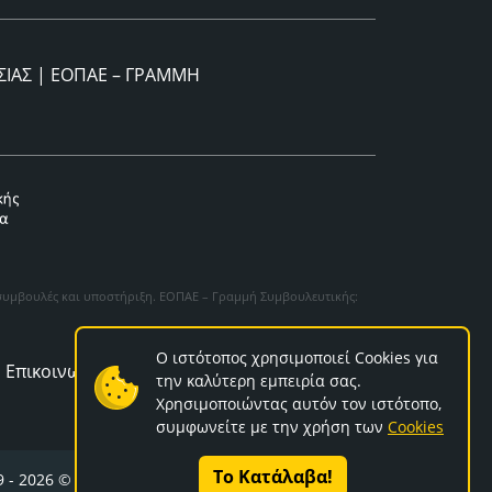
ΣΙΑΣ |
ΕΟΠΑΕ – ΓΡΑΜΜΗ
α συμβουλές και υποστήριξη. ΕΟΠΑΕ – Γραμμή Συμβουλευτικής:
Ο ιστότοπος χρησιμοποιεί Cookies για
|
Επικοινωνία
την καλύτερη εμπειρία σας.
Χρησιμοποιώντας αυτόν τον ιστότοπο,
συμφωνείτε με την χρήση των
Cookies
Το Κατάλαβα!
 - 2026 © Copyright
bestcasino.gr