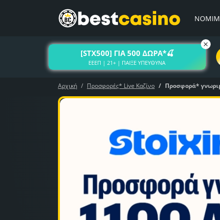
ΝΟΜΙΜ
[STX500] ΓΙΑ 500 ΔΩΡΑ*🍒
ΕΕΕΠ | 21+ | ΠΑΙΞΕ ΥΠΕΥΘΥΝΑ
Αρχική
Προσφορές* Live Καζίνο
Προσφορά* γνωριμ