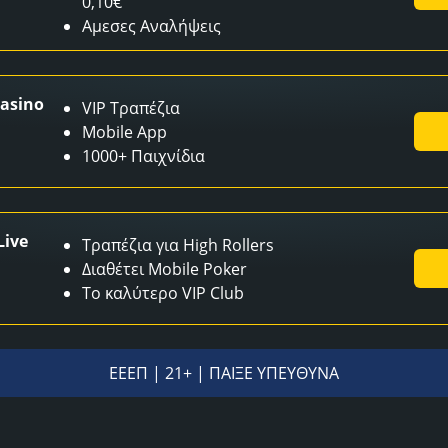
0,10€
Αμεσες Αναλήψεις
Casino
VIP Τραπέζια
Mobile App
1000+ Παιχνίδια
Live
Τραπέζια για High Rollers
Διαθέτει Mobile Poker
To καλύτερο VIP Club
ΕΕΕΠ | 21+ | ΠΑΙΞΕ ΥΠΕΥΘΥΝΑ