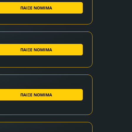
ΠΑΙΞΕ ΝΟΜΙΜΑ
ΠΑΙΞΕ ΝΟΜΙΜΑ
ΠΑΙΞΕ ΝΟΜΙΜΑ