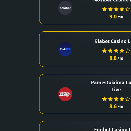
9.0
/10
Elabet Casino L
8.8
/10
Pamestoixima Ca
Live
8.6
/10
Fonbet Casino L