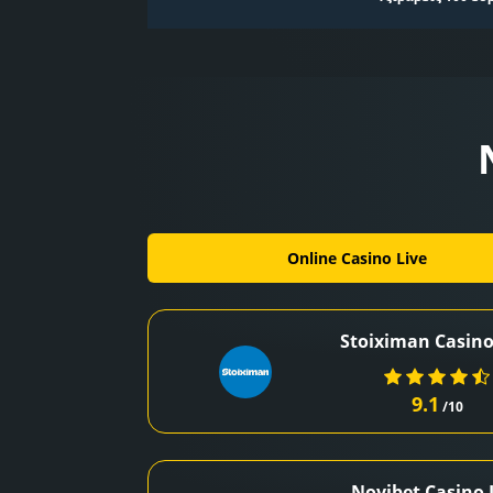
Online Casino Live
Stoiximan Casino
9.1
/10
Novibet Casino 