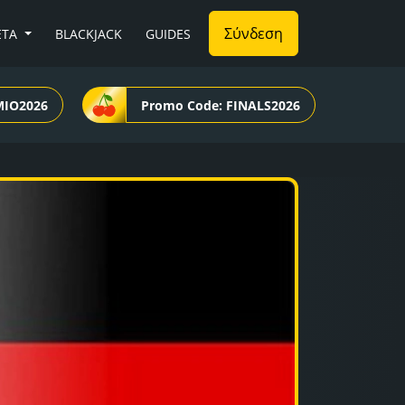
Σύνδεση
ΕΤΑ
BLACKJACK
GUIDES
MIO2026
Promo Code: FINALS2026