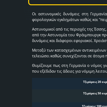
Οι αστυνομικές δυνάμεις στη Γερμανί
φορολογικών εγκλημάτων καθώς και "πε
Αστυνομικοί από τις περιοχές της Έσσης
από την Αστυνομία του Φράιμπουργκ προ
δυνάμεις και διάφοροι εφοριακοί. Χρειάσ
Μεταξύ των κατασχεμένων αντικειμένων 
τελειώσει καθώς συνεχίζονται σε άτομα
Θυμίζουμε πως στη Γερμανία ο νόμος γι
που εξέδιδαν τις άδειες για νόμιμη λειτ
Τζιράρεις 20 ευ
Τζιράρεις 50 ευ
Τζιράρεις 100 ε