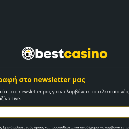
ραφή στο newsletter μας
είτε στο newsletter μας για να λαμβάνετε τα τελευταία νέ
ζίνο Live.
ι, Έχω διαβάσει τούς όρους και προυποθέσεις και αποδέχομαι να λαμβάνω ενημ