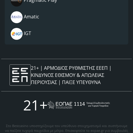
Amatic
IGT
21+ | ΑΡΜΟΔΙΟΣ ΡΥΘΜΙΣΤΗΣ ΕΕΕΠ |
ΚΙΝΔΥΝΟΣ ΕΘΙΣΜΟΥ & ΑΠΩΛΕΙΑΣ
ΠΕΡΙΟΥΣΙΑΣ |
ΠΑΙΞΕ ΥΠΕΥΘΥΝΑ
21+
Στο Bestcasino υποστηρίζουμε τον υπεύθυνο στοιχηματισμό και συστήνουμε
να παίζετε τυχερά παιχνίδια με μέτρο. Eπισκεφτείτε το eopae.gr για συμβουλές