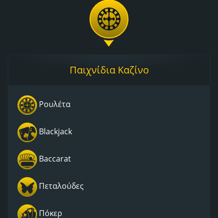
Παιχνίδια Καζίνο
Ρουλέτα
Blackjack
Baccarat
Πεταλούδες
Πόκερ