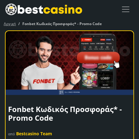
Αρχική
Fonbet Κωδικός Προσφοράς* - Promo Code
Fonbet Κωδικός Προσφοράς* -
Promo Code
Bestcasino Team
από