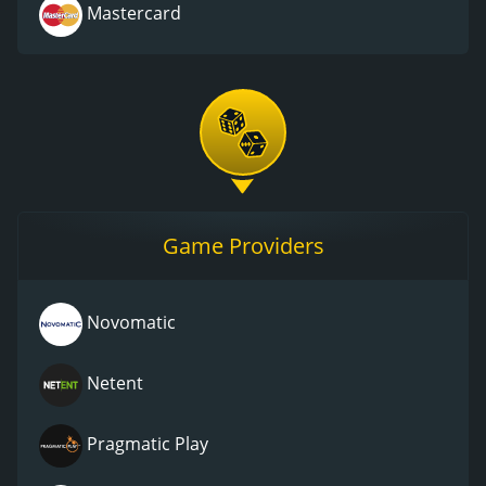
Mastercard
Game Providers
Novomatic
Netent
Pragmatic Play