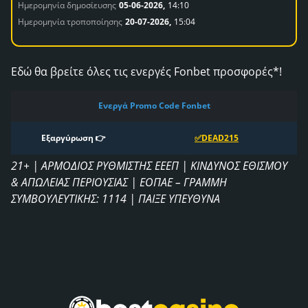
Ημερομηνία δημοσίευσης
05-06-2026,
14:10
Ημερομηνία τροποποίησης
20-07-2026,
15:04
Εδώ θα βρείτε όλες τις ενεργές Fonbet προσφορές*!
Ενεργά Promo Code Fonbet
Εξαργύρωση 👉
✅
DEAD215
21+ | ΑΡΜΟΔΙΟΣ ΡΥΘΜΙΣΤΗΣ ΕΕΕΠ | ΚΙΝΔΥΝΟΣ ΕΘΙΣΜΟΥ
& ΑΠΩΛΕΙΑΣ ΠΕΡΙΟΥΣΙΑΣ | ΕΟΠΑΕ – ΓΡΑΜΜΗ
ΣΥΜΒΟΥΛΕΥΤΙΚΗΣ: 1114 | ΠΑΙΞΕ ΥΠΕΥΘΥΝΑ