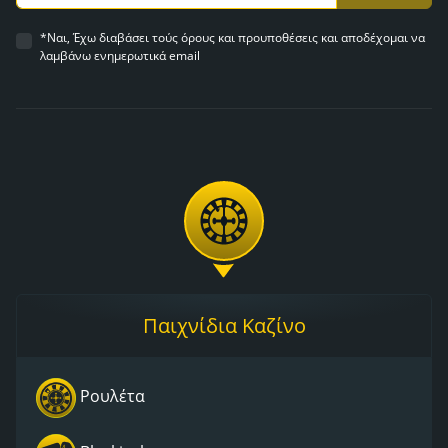
*Ναι, Έχω διαβάσει τούς όρους και προυποθέσεις και αποδέχομαι να
λαμβάνω ενημερωτικά email
Παιχνίδια Καζίνο
Ρουλέτα