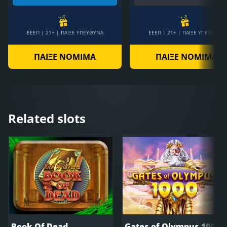
ΕΕΕΠ | 21+ | ΠΑΙΞΕ ΥΠΕΥΘΥΝΑ
ΕΕΕΠ | 21+ | ΠΑΙΞΕ ΥΠΕΥΘΥΝΑ
ΠΑΙΞΕ ΝΟΜΙΜΑ
ΠΑΙΞΕ ΝΟΜΙΜΑ
Related slots
Book Of Dead
Gates of Olympus 1000 Demo