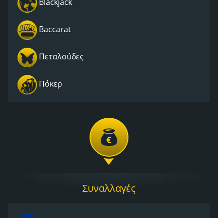
Blackjack
Baccarat
Πεταλούδες
Πόκερ
Συναλλαγές