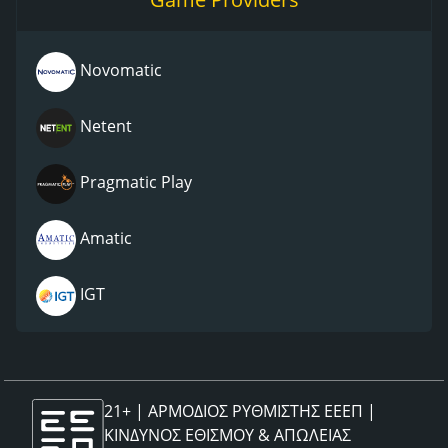
Novomatic
Netent
Pragmatic Play
Amatic
IGT
21+ | ΑΡΜΟΔΙΟΣ ΡΥΘΜΙΣΤΗΣ ΕΕΕΠ |
ΚΙΝΔΥΝΟΣ ΕΘΙΣΜΟΥ & ΑΠΩΛΕΙΑΣ