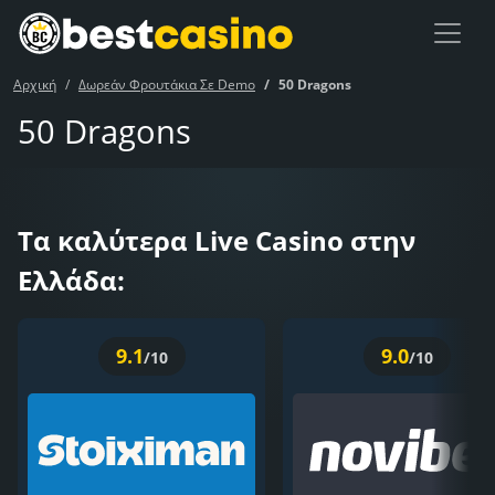
Αρχική
Δωρεάν Φρουτάκια Σε Demo
50 Dragons
50 Dragons
Τα καλύτερα Live Casino στην
Ελλάδα:
9.1
9.0
/10
/10