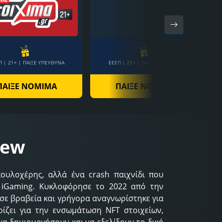
Π | 21+ | ΠΑΙΞΕ ΥΠΕΥΘΥΝΑ
ΕΕΕΠ | 21+ | ΠΑΙΞΕ ΥΠΕΥΘΥΝΑ
ΠΑΙΞΕ ΝΟΜΙΜΑ
ΠΑΙΞΕ ΝΟΜΙΜΑ
iew
κουλοχέρης, αλλά ένα crash παιχνίδι που
 iGaming. Κυκλοφόρησε το 2022 από την
ισε βραβεία και γρήγορα αναγνωρίστηκε για
ρίζει για την ενσωμάτωση NFT στοιχείων,