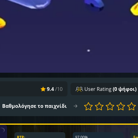
9.4
/10
User Rating
(0 ψήφοι)
Βαθμολόγησε το παιχνίδι
RTP:
97.00%
Fr