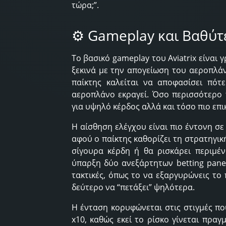
τώρα;”.
⚙️ Gameplay και Βαθύτ
Το βασικό gameplay του Aviatrix είναι 
ξεκινά με την απογείωση του αεροπλά
παίκτης καλείται να αποφασίσει πότ
αεροπλάνο εκραγεί. Όσο περισσότερο 
για υψηλό κέρδος αλλά και τόσο πιο επι
Η αίσθηση ελέγχου είναι πιο έντονη σ
αφού ο παίκτης καθορίζει τη στρατηγικ
σίγουρα κέρδη ή θα ρισκάρει περιμέ
ύπαρξη δύο ανεξάρτητων betting panel
τακτικές, όπως το να εξαργυρώνεις το
δεύτερο να “πετάξει” ψηλότερα.
Η ένταση κορυφώνεται στις στιγμές π
x10, καθώς εκεί το ρίσκο γίνεται πραγμ