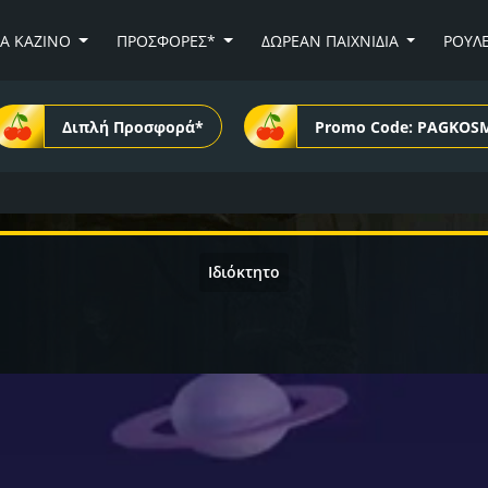
Α ΚΑΖΙΝΟ
ΠΡΟΣΦΟΡΕΣ*
ΔΩΡΕΑΝ ΠΑΙΧΝΙΔΙΑ
ΡΟΥΛ
Διπλή Προσφορά*
Promo Code: PAGKOS
Ιδιόκτητο