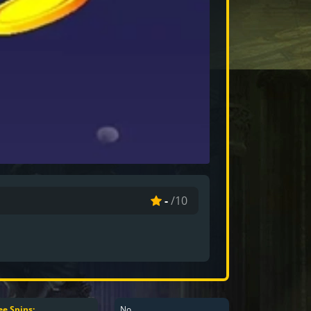
-
/10
ee Spins:
No