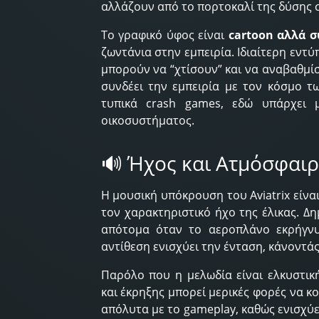
αλλάζουν από το πορτοκαλί της δύσης σ
Το γραφικό ύφος είναι
cartoon αλλά 
ζωντάνια στην εμπειρία. Ιδιαίτερη εντύ
μπορούν να “χτίσουν” και να αναβαθμίσ
συνδέει την εμπειρία με τον κόσμο τ
τυπικά crash games, εδώ υπάρχει 
οικοσυστήματος.
🔊 Ήχος και Ατμόσφαι
Η μουσική υπόκρουση του Aviatrix είνα
τον χαρακτηριστικό ήχο της έλικας. Δη
απότομα όταν το αεροπλάνο εκρήγνυ
αντίθεση ενισχύει την ένταση, κάνοντάς
Παρόλο που η μελωδία είναι ελκυστικ
και έκρηξης μπορεί μερικές φορές να κο
απόλυτα με το gameplay, καθώς ενισχύε