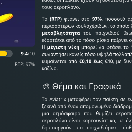
καθώς οι παίκτες έχουν τη δυνατότητα 
τους αεροπλάνο.
Το
(RTP)
φτάνει στο
97%
, ποσοστό α
περισσότερων κουλοχέριδων, το οποίο δ
μεταβλητότητα
του παιχνιδιού θεω
εξαρτάται από το πόσο ρίσκο παίρνει ο
Η
μέγιστη νίκη
μπορεί να φτάσει το
9.4
/10
συναντήσει κανείς τόσο υψηλά πολλαπλ
κυμαίνεται από
€0,10 έως €10
, με δυ
RTP: 97%
καζίνο.
🎨 Θέμα και Γραφικά
Το Aviatrix μεταφέρει τον παίκτη σε 
ξεκινά από έναν απομονωμένο διάδρομ
μια ατμόσφαιρα που θυμίζει αεροπο
αεροπλάνο είναι καρτουνίστικο, με έ
δημιουργούν μια παιχνιδιάρικη αί