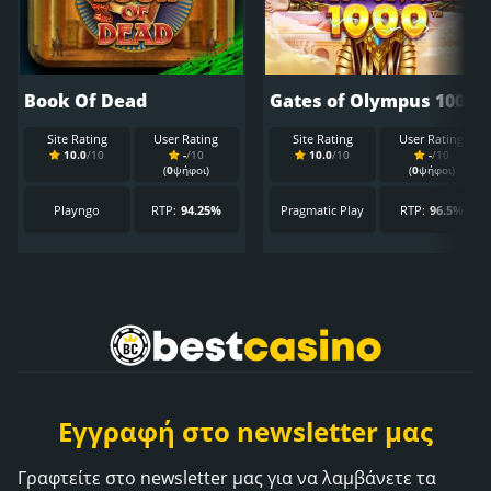
Book Of Dead
Gates of Olympus 1000 Demo
Site Rating
User Rating
Site Rating
User Rating
10.0
/10
-
/10
10.0
/10
-
/10
(
0
ψήφοι)
(
0
ψήφοι)
Playngo
RTP:
94.25%
Pragmatic Play
RTP:
96.5%
Εγγραφή στο newsletter μας
Γραφτείτε στο newsletter μας για να λαμβάνετε τα