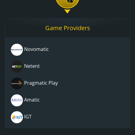
Game Providers
Novomatic
Netent
Pragmatic Play
Amatic
IGT