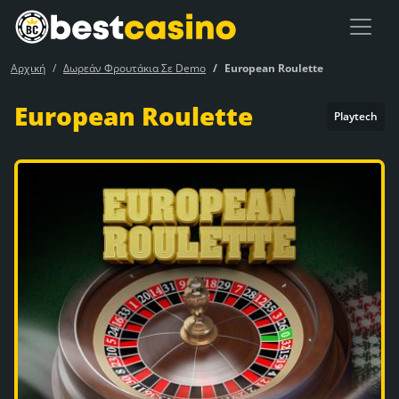
Αρχική
Δωρεάν Φρουτάκια Σε Demo
European Roulette
European Roulette
Playtech