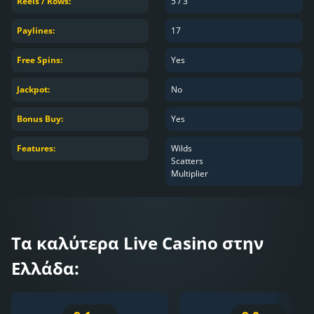
Reels / Rows:
5
/
3
Paylines:
17
Free Spins:
Yes
Jackpot:
No
Bonus Buy:
Yes
Features:
Wilds
Scatters
Multiplier
Τα καλύτερα Live Casino στην
Ελλάδα: