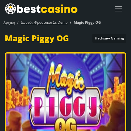
Αρχική
Δωρεάν Φρουτάκια Σε Demo
Magic Piggy OG
Magic Piggy OG
Hacksaw Gaming