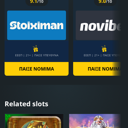
9.1
9.0
/10
/10
ΕΕΕΠ | 21+ | ΠΑΙΞΕ ΥΠΕΥΘΥΝΑ
ΕΕΕΠ | 21+ | ΠΑΙΞΕ ΥΠΕΥΘΥΝΑ
ΠΑΙΞΕ ΝΟΜΙΜΑ
ΠΑΙΞΕ ΝΟΜΙΜΑ
Related slots