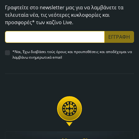
Γραφτείτε στο newsletter μας για να λαμβάνετε τα
τελευταία νέα, τις νεότερες κυκλοφορίες και
προσφορές* των καζίνο Live.
ΕΓΓΡΑΦΗ
*Ναι, Έχω διαβάσει τούς όρους και προυποθέσεις και αποδέχομαι να
λαμβάνω ενημερωτικά email