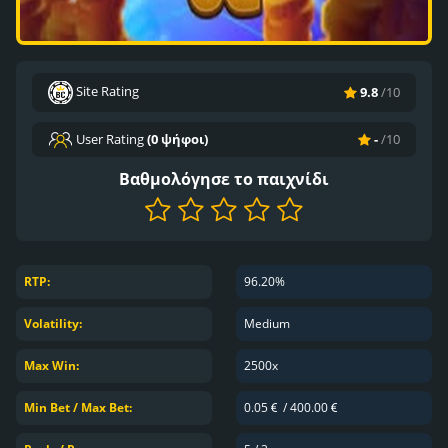
Site Rating
9.8
/10
User Rating
(0 ψήφοι)
-
/10
Βαθμολόγησε το παιχνίδι
RTP:
96.20%
Volatility:
Medium
Max Win:
2500x
Min Bet / Max Bet:
0.05
/
400.00