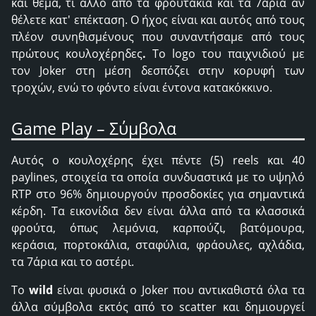
και θέμα, τι άλλο από τα φρουτάκια και τα 7άρια αν
θέλετε κατ' επέκταση. Ο ήχος είναι και αυτός από τους
πλέον συνηθισμένους που συναντήσαμε από τους
πρώτους κουλοχέρηδες
.
Το logo του παιχνιδιού με
τον Joker στη μέση δεσπόζει στην κορυφή των
τροχών, ενώ το φόντο είναι έντονα κατακόκκινο.
Game Play – Σύμβολα
Αυτός ο κουλοχέρης έχει πέντε (5) reels και 40
paylines, στοιχεία τα οποία συνδυαστικά με το υψηλό
RTP στο 96% δημιουργούν προσδοκίες για σημαντικά
κέρδη. Τα εικονίδια δεν είναι άλλα από τα κλασσικά
φρούτα, όπως λεμόνια, καρπούζι, βατόμουρα,
κεράσια, πορτοκάλια, σταφύλια, φράουλες, αχλάδια,
τα 7άρια και το αστέρι.
Το
wild
είναι φυσικά ο Joker που αντικαθιστά όλα τα
άλλα σύμβολα εκτός από το scatter και δημιουργεί