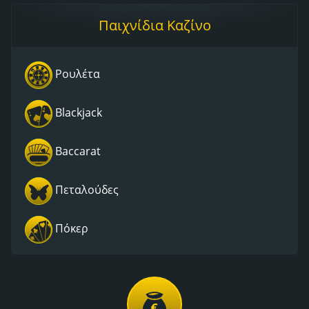
Παιχνίδια Καζίνο
Ρουλέτα
Blackjack
Baccarat
Πεταλούδες
Πόκερ