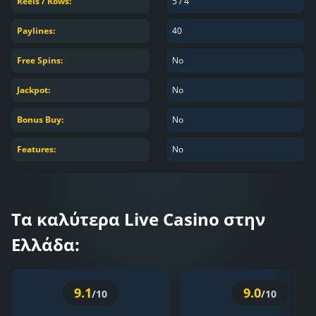
Reels / Rows:
5
/
4
Paylines:
40
Free Spins:
No
Jackpot:
No
Bonus Buy:
No
Features:
No
Τα καλύτερα Live Casino στην
Ελλάδα:
9.1
9.0
/10
/10