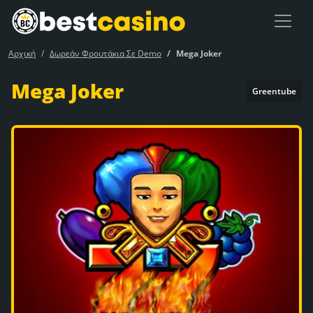
Αρχική
Δωρεάν Φρουτάκια Σε Demo
Mega Joker
Mega Joker
Greentube