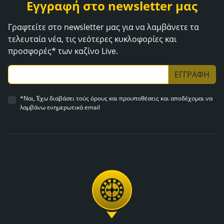
Εγγραφή στο newsletter μας
Γραφτείτε στο newsletter μας για να λαμβάνετε τα
τελευταία νέα, τις νεότερες κυκλοφορίες και
προσφορές* των καζίνο Live.
ΕΓΓΡΑΦΗ
*Ναι, Έχω διαβάσει τούς όρους και προυποθέσεις και αποδέχομαι να
λαμβάνω ενημερωτικά email