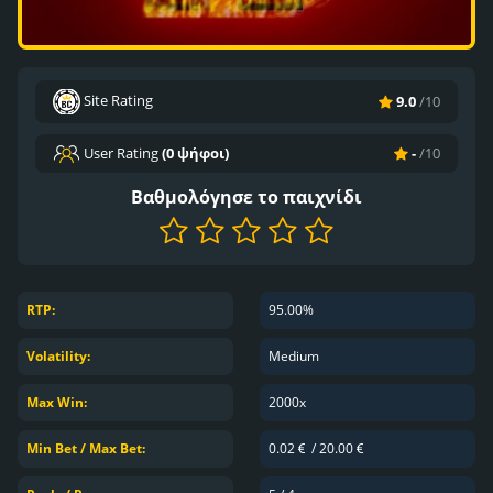
Site Rating
9.0
/10
User Rating
(0 ψήφοι)
-
/10
Βαθμολόγησε το παιχνίδι
RTP:
95.00%
Volatility:
Medium
Max Win:
2000x
Min Bet / Max Bet:
0.02
/
20.00