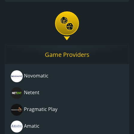
Game Providers
Novomatic
Netent
Pragmatic Play
Amatic