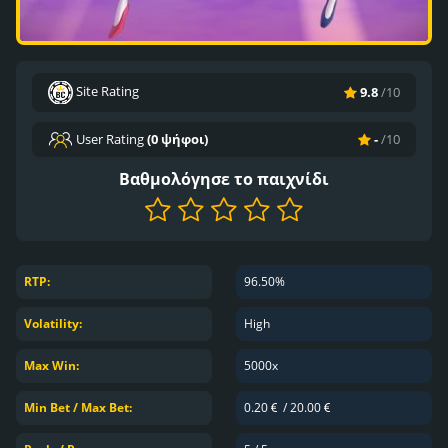
Site Rating
9.8
/10
User Rating
(0 ψήφοι)
-
/10
Βαθμολόγησε το παιχνίδι
RTP:
96.50%
Volatility:
High
Max Win:
5000x
Min Bet / Max Bet:
0.20
/
20.00