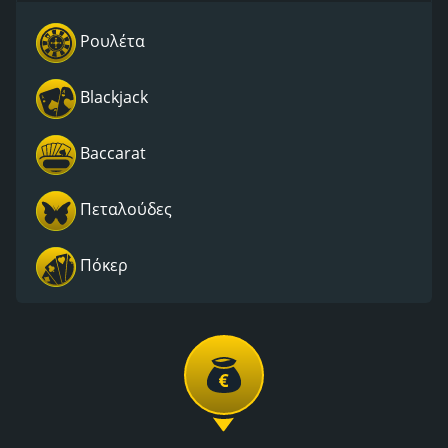
Ρουλέτα
Blackjack
Baccarat
Πεταλούδες
Πόκερ