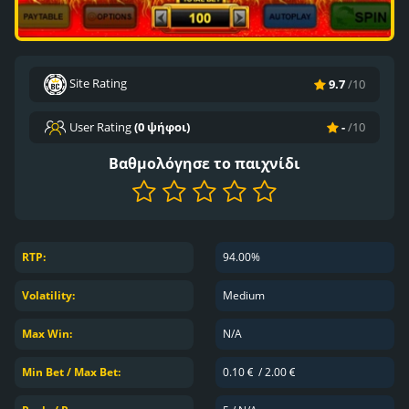
Site Rating
9.7
/10
User Rating
(0 ψήφοι)
-
/10
Βαθμολόγησε το παιχνίδι
RTP:
94.00%
Volatility:
Medium
Max Win:
N/A
Min Bet / Max Bet:
0.10
/
2.00