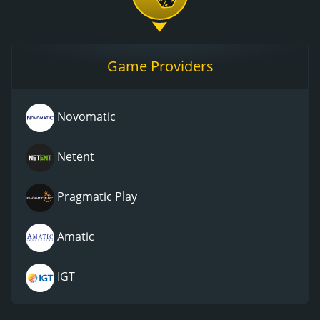
Game Providers
Novomatic
Netent
Pragmatic Play
Amatic
IGT