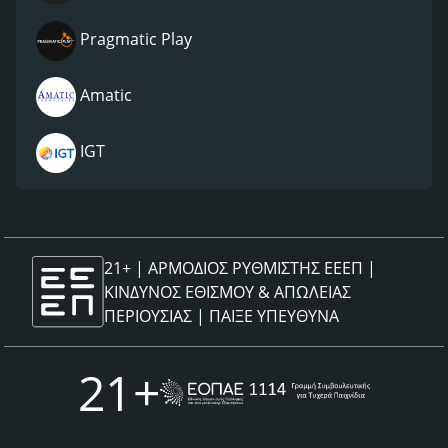
Pragmatic Play
Amatic
IGT
21+ | ΑΡΜΟΔΙΟΣ ΡΥΘΜΙΣΤΗΣ ΕΕΕΠ |
ΚΙΝΔΥΝΟΣ ΕΘΙΣΜΟΥ & ΑΠΩΛΕΙΑΣ
ΠΕΡΙΟΥΣΙΑΣ |
ΠΑΙΞΕ ΥΠΕΥΘΥΝΑ
21+