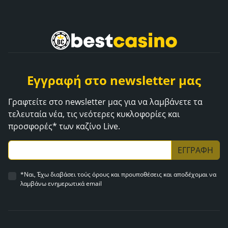
Εγγραφή στο newsletter μας
Γραφτείτε στο newsletter μας για να λαμβάνετε τα
τελευταία νέα, τις νεότερες κυκλοφορίες και
προσφορές* των καζίνο Live.
ΕΓΓΡΑΦΗ
*Ναι, Έχω διαβάσει τούς όρους και προυποθέσεις και αποδέχομαι να
λαμβάνω ενημερωτικά email