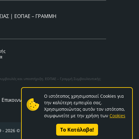
ΣΙΑΣ |
ΕΟΠΑΕ – ΓΡΑΜΜΗ
α συμβουλές και υποστήριξη. ΕΟΠΑΕ – Γραμμή Συμβουλευτικής:
Ο ιστότοπος χρησιμοποιεί Cookies για
|
Επικοινωνία
την καλύτερη εμπειρία σας.
Χρησιμοποιώντας αυτόν τον ιστότοπο,
συμφωνείτε με την χρήση των
Cookies
Το Κατάλαβα!
 - 2026 © Copyright
bestcasino.gr