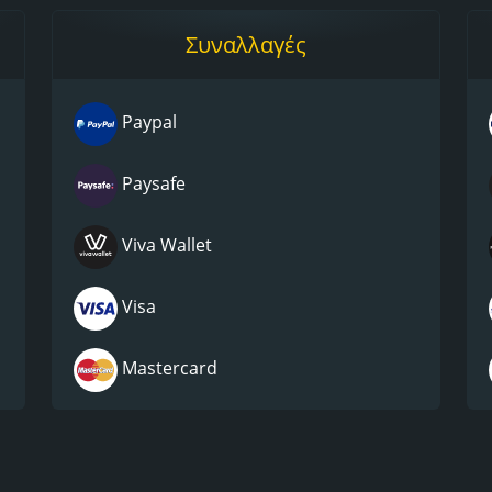
Συναλλαγές
Paypal
Paysafe
Viva Wallet
Visa
Mastercard