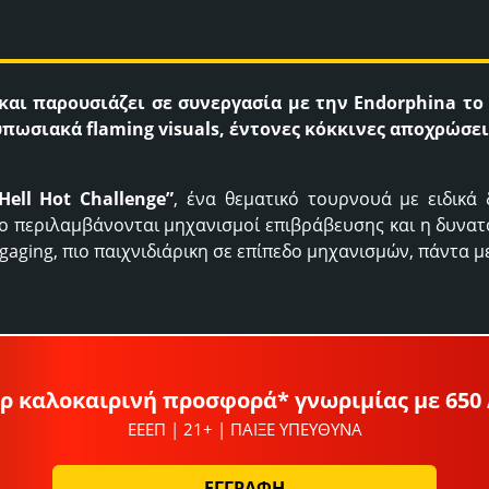
και παρουσιάζει σε συνεργασία με την Endorphina το “
πωσιακά flaming visuals, έντονες κόκκινες αποχρώσει
Hell Hot Challenge”
, ένα θεματικό τουρνουά με ειδικά
ο περιλαμβάνονται μηχανισμοί επιβράβευσης και η δυνατό
ngaging, πιο παιχνιδιάρικη σε επίπεδο μηχανισμών, πάντα 
ρ καλοκαιρινή προσφορά* γνωριμίας με 650
ΕΕΕΠ | 21+ | ΠΑΙΞΕ ΥΠΕΥΘΥΝΑ
ΕΓΓΡΑΦΗ