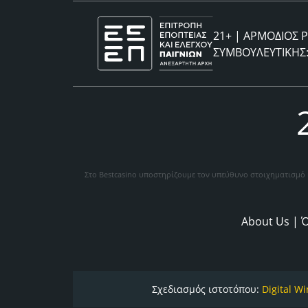
21+ | ΑΡΜΟΔΙΟΣ 
ΣΥΜΒΟΥΛΕΥΤΙΚΗΣ:
Στο Bestcasino υποστηρίζουμε τον υπεύθυνο στοιχηματισμό κ
About Us
|
Ό
Σχεδιασμός ιστοτόπου:
Digital W