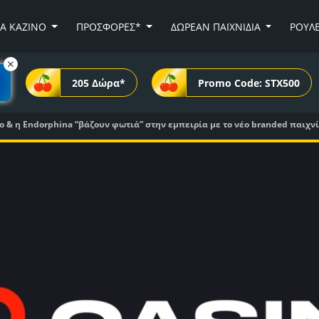
Α ΚΑΖΙΝΟ
ΠΡΟΣΦΟΡΕΣ*
ΔΩΡΕΑΝ ΠΑΙΧΝΙΔΙΑ
ΡΟΥΛ
205 Δώρα*
Promo Code: STX500
o & η Endorphina “βάζουν φωτιά” στην εμπειρία με το νέο branded παιχνίδ