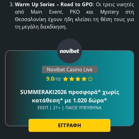
Warm
Up
Series –
Road
to
GPO
: Οι τρεις νικητές
από Main Event, PKO και Mystery στη
Θεσσαλονίκη έχουν ήδη κλείσει τη θέση τους για
τη μεγάλη διεκδίκηση.
Novibet Casino Live
9.0
/10
SUMMERAKI2026 προσφορά* χωρίς
κατάθεση* με 1.020 δώρα*
ΕΕΕΠ | 21+ | ΠΑΙΞΕ ΥΠΕΥΘΥΝΑ
ΕΓΓΡΑΦΗ