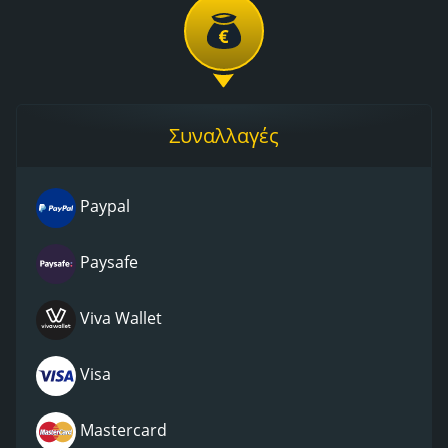
Συναλλαγές
Paypal
Paysafe
Viva Wallet
Visa
Mastercard