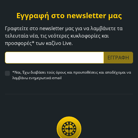
Εγγραφή στο newsletter μας
Γραφτείτε στο newsletter μας για να λαμβάνετε τα
τελευταία νέα, τις νεότερες κυκλοφορίες και
προσφορές* των καζίνο Live.
ΕΓΓΡΑΦΗ
*Ναι, Έχω διαβάσει τούς όρους και προυποθέσεις και αποδέχομαι να
λαμβάνω ενημερωτικά email